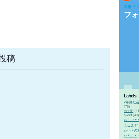
詳細プ
フォ
投稿
Labels
2年目社
(76)
mobile
(41
tweet
(43)
おしごと
くるま
(2
たべ・の
ひとこと