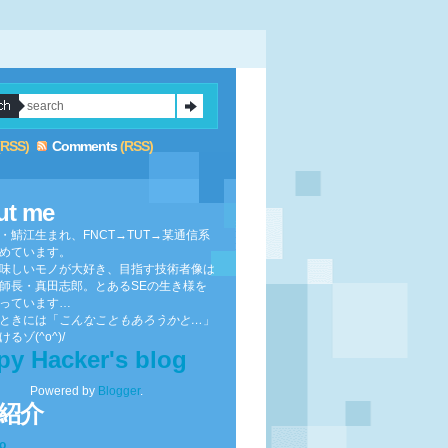
(RSS)
Comments
(RSS)
ut me
・鯖江生まれ、FNCT→TUT→某通信系
めています。
味しいモノが大好き、目指す技術者像は
師長・真田志郎。とあるSEの生き様を
っています…
ときには「
こんなこともあろうかと…
」
るゾ(^o^)/
py Hacker's blog
Powered by
Blogger
.
紹介
to