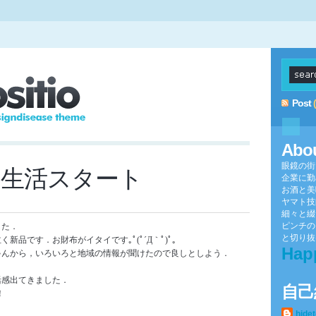
Post
Abo
眼鏡の街
の生活スタート
企業に勤
お酒と美
ヤマト技
細々と綴
ピンチの
した．
と切り抜け
新品です．お財布がイタイです｡ﾟ(ﾟ´Д｀ﾟ)ﾟ｡
Hap
ゃんから，いろいろと地域の情報が聞けたので良しとしよう．
活感出てきました．
自己
！
hide