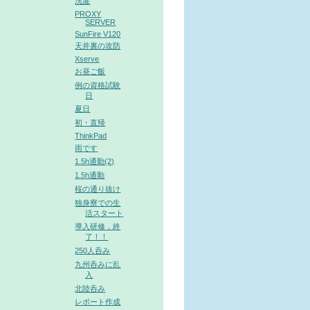
洗濯
PROXY
SERVER
SunFire V120
天井裏の攻防
Xserve
お昼ご飯
例の資格試験
日
夏日
初・直帰
ThinkPad
雨です
1.5h通勤(2)
1.5h通勤
桜の通り抜け
独身寮での生
活スタート
導入研修，終
了！！
250人呑み
九州呑みに乱
入
北陸呑み
レポート作成