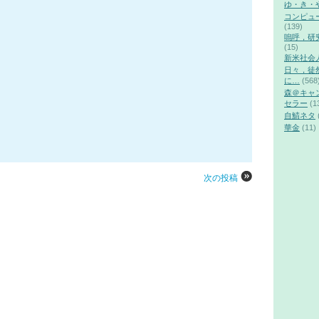
ゆ・き・
コンピュ
(139)
嗚呼，研
(15)
新米社会
日々，徒
に…
(568
森＠キャ
セラー
(1
自鯖ネタ
華金
(11)
次の投稿