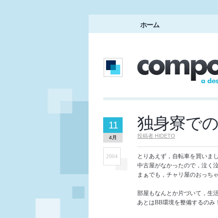
ホーム
独身寮で
11
投稿者
HIDETO
4月
とりあえず，自転車を買いま
2004
中古屋がなかったので，泣く泣く
まぁでも，チャリ屋のおっち
部屋もなんとか片づいて，生
あとはBB環境を整備するのみ