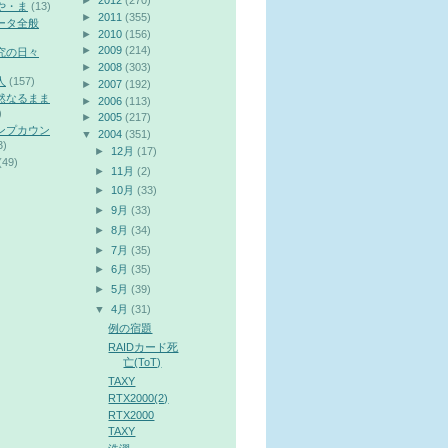
►
2012
(270)
や・ま
(13)
►
2011
(355)
ータ全般
►
2010
(156)
►
2009
(214)
究の日々
►
2008
(303)
人
(157)
►
2007
(192)
然なるまま
►
2006
(113)
)
►
2005
(217)
ンプカウン
▼
2004
(351)
3)
►
12月
(17)
(49)
►
11月
(2)
►
10月
(33)
►
9月
(33)
►
8月
(34)
►
7月
(35)
►
6月
(35)
►
5月
(39)
▼
4月
(31)
例の宿題
RAIDカード死
亡(ToT)
TAXY
RTX2000(2)
RTX2000
TAXY