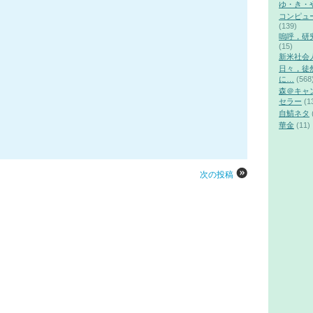
ゆ・き・
コンピュ
(139)
嗚呼，研
(15)
新米社会
日々，徒
に…
(568
森＠キャ
セラー
(1
自鯖ネタ
華金
(11)
次の投稿