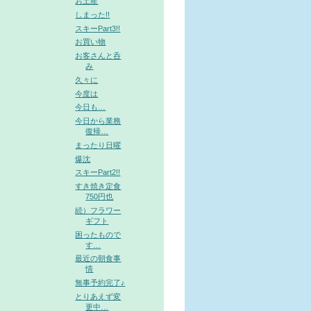
お土産
しまった!!
スキーPart3!!
お買い物
お客さんと呑
み
久々に
今度は
今日も…
今日から業務
復帰…
まったり日曜
爆沈
スキーPart2!!
すき焼き定食
750円也
続）フラワー
ギフト
困ったもので
す…
最近の朝食事
情
無事予約完了♪
とりあえず変
更中…