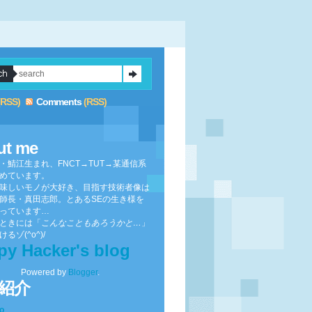
(RSS)
Comments
(RSS)
ut me
・鯖江生まれ、FNCT→TUT→某通信系
めています。
味しいモノが大好き、目指す技術者像は
師長・真田志郎。とあるSEの生き様を
っています…
ときには「
こんなこともあろうかと…
」
るゾ(^o^)/
py Hacker's blog
Powered by
Blogger
.
紹介
to