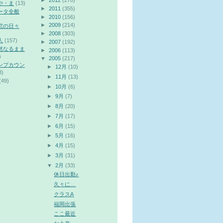
►
2012
(270)
や・ま
(13)
►
2011
(355)
ータ全般
►
2010
(156)
►
2009
(214)
究の日々
►
2008
(303)
人
(157)
►
2007
(192)
然なるまま
►
2006
(113)
)
▼
2005
(217)
ンプカウン
►
12月
(10)
3)
►
11月
(13)
(49)
►
10月
(6)
►
9月
(7)
►
8月
(20)
►
7月
(17)
►
6月
(15)
►
5月
(16)
►
4月
(15)
►
3月
(31)
▼
2月
(33)
休日出勤♪
久々に…
クラスA
福岡出張
ここ最近