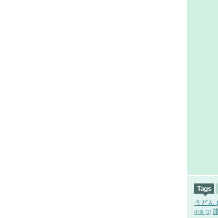
Tags
うどん (
旅
中華 (1)