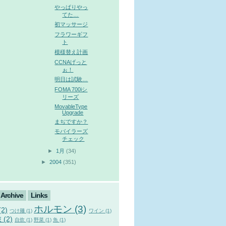
やっぱりやっ
てた…
初マッサージ
フラワーギフ
ト
模様替え計画
CCNAげっと
ぉ！
明日は試験…
FOMA 700iシ
リーズ
MovableType
Upgrade
まぢですか？
モバイラーズ
チェック
►
1月
(34)
►
2004
(351)
Archive
Links
ホルモン (3)
2)
つけ麺 (1)
ワイン (1)
 (2)
自炊 (1)
野菜 (1)
魚 (1)