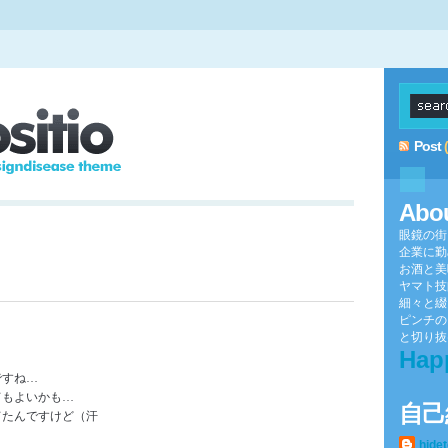
Post
Abo
眼鏡の街
企業に勤
お酒と美
ヤマト技
細々と綴
ピンチの
と切り抜け
Hap
ですね…
てもよいかも…
自己
てたんですけど（汗
hide