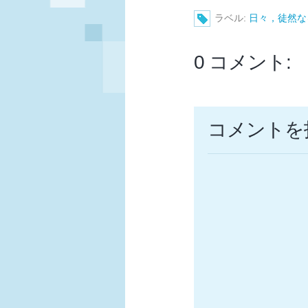
ラベル:
日々，徒然な
0 コメント:
コメントを