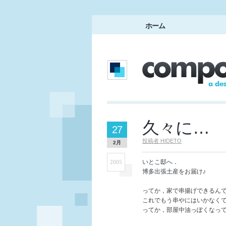
ホーム
久々に…
27
投稿者
HIDETO
2月
いとこ邸へ．
2005
博多出張土産をお届け♪
ってか，家で串揚げできるん
これでもう串やにはいかなく
ってか，部屋中油っぽくなっ