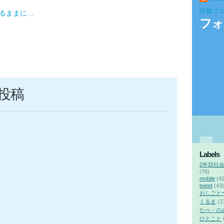
詳細プ
るままに…
フォ
投稿
Labels
2年目社
(76)
mobile
(41
tweet
(43)
おしごと
くるま
(2
たべ・の
ひとこと