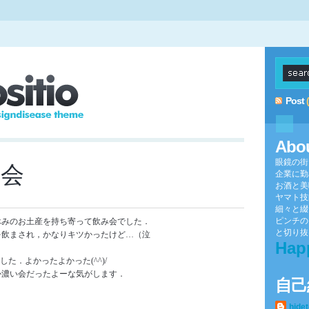
Post
Abo
眼鏡の街
み会
企業に勤
お酒と美
ヤマト技
細々と綴
ピンチの
休みのお土産を持ち寄って飲み会でした．
と切り抜け
を飲まされ，かなりキツかったけど…（泣
Hap
た．よかったよかった(^^)/
か濃い会だったよーな気がします．
自己
hide