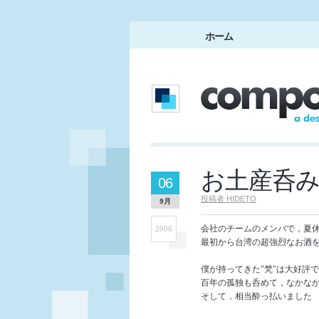
ホーム
お土産呑
06
投稿者
HIDETO
9月
会社のチームのメンバで，夏
2006
最初から台湾の超強烈なお酒
僕が持ってきた"梵"は大好評でし
百年の孤独も呑めて，なかな
そして，相当酔っ払いました