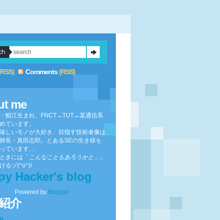
(RSS)
Comments
(RSS)
ut me
・鯖江生まれ、FNCT→TUT→某通信系
めています。
味しいモノが大好き、目指す技術者像は
師長・真田志郎。とあるSEの生き様を
っています…
ときには「
こんなこともあろうかと…
」
るゾ(^o^)/
py Hacker's blog
Powered by
Blogger
.
紹介
to