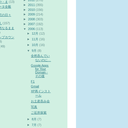
►
2012
(270)
や・ま
(13)
►
2011
(355)
ータ全般
►
2010
(156)
►
2009
(214)
究の日々
►
2008
(303)
人
(157)
►
2007
(192)
然なるまま
▼
2006
(113)
)
►
12月
(12)
ンプカウン
►
11月
(16)
3)
►
10月
(16)
(49)
▼
9月
(8)
全然呑んでい
ないのに…
Google Apps
for Your
Domain -
その後
F1
Gmail
XP再インスト
ール
お土産呑み会
写真
ご近所探索
►
8月
(7)
►
7月
(7)