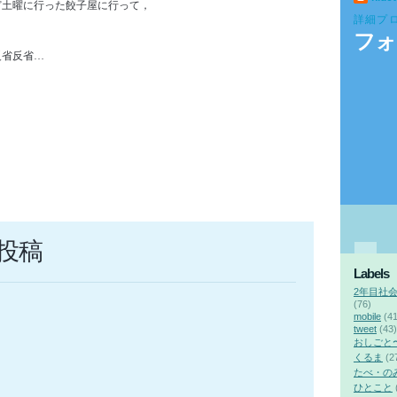
ど土曜に行った餃子屋に行って，
詳細プ
フォ
反省反省…
投稿
Labels
2年目社
(76)
mobile
(41
tweet
(43)
おしごと
くるま
(2
たべ・の
ひとこと