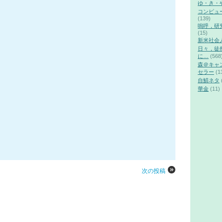
ゆ・き・
コンピュ
(139)
嗚呼，研
(15)
新米社会
日々，徒
に…
(568
森＠キャ
セラー
(1
自鯖ネタ
華金
(11)
次の投稿