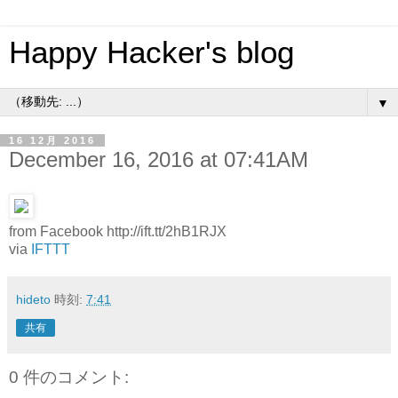
Happy Hacker's blog
▼
16 12月 2016
December 16, 2016 at 07:41AM
from Facebook http://ift.tt/2hB1RJX
via
IFTTT
hideto
時刻:
7:41
共有
0 件のコメント: