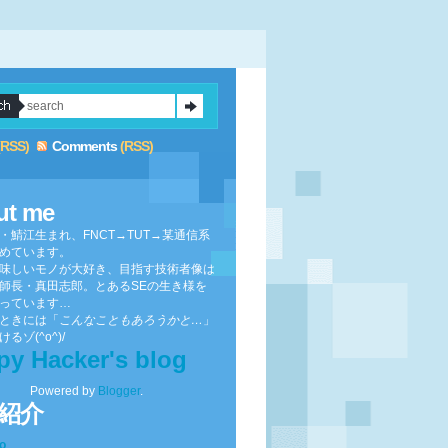
(RSS)
Comments
(RSS)
ut me
・鯖江生まれ、FNCT→TUT→某通信系
めています。
味しいモノが大好き、目指す技術者像は
師長・真田志郎。とあるSEの生き様を
っています…
ときには「
こんなこともあろうかと…
」
るゾ(^o^)/
py Hacker's blog
Powered by
Blogger
.
紹介
to