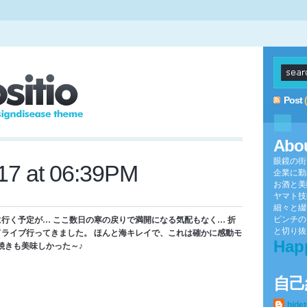
Post
Abo
眼鏡の街
017 at 06:39PM
企業に勤
お酒と美
ヤマト技
細々と綴
ピンチの
行く予定が… ここ数日の寒の戻りで満開になる気配もなく… 折
と切り抜け
ライブ行ってきました。 ほんと海キレイで、これは確かに感動モ
Hap
島焼きも美味しかった～♪
自己
hide