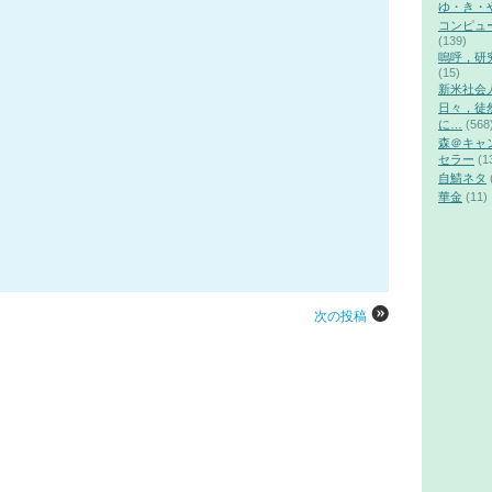
ゆ・き・
コンピュ
(139)
嗚呼，研
(15)
新米社会
日々，徒
に…
(568
森＠キャ
セラー
(1
自鯖ネタ
華金
(11)
次の投稿