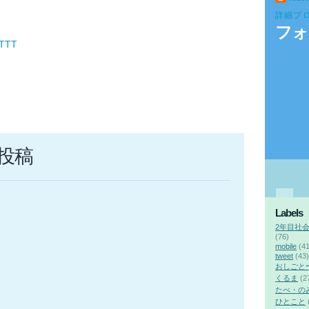
詳細プ
フォ
FTTT
投稿
Labels
2年目社
(76)
mobile
(41
tweet
(43)
おしごと
くるま
(2
たべ・の
ひとこと