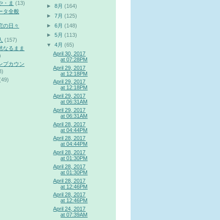
や・ま
(13)
►
8月
(164)
ータ全般
►
7月
(125)
►
6月
(148)
究の日々
►
5月
(113)
人
(157)
▼
4月
(65)
然なるまま
April 30, 2017
)
at 07:28PM
ンプカウン
April 29, 2017
3)
at 12:18PM
(49)
April 29, 2017
at 12:18PM
April 29, 2017
at 06:31AM
April 29, 2017
at 06:31AM
April 28, 2017
at 04:44PM
April 28, 2017
at 04:44PM
April 28, 2017
at 01:30PM
April 28, 2017
at 01:30PM
April 28, 2017
at 12:46PM
April 28, 2017
at 12:46PM
April 24, 2017
at 07:39AM