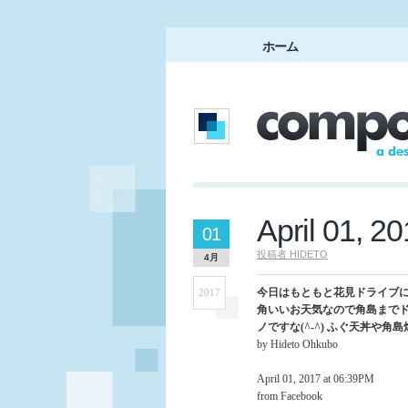
ホーム
April 01, 2
01
投稿者
HIDETO
4月
今日はもともと花見ドライブに
2017
角いいお天気なので角島までド
ノですな(^-^) ふぐ天丼や角
by Hideto Ohkubo
April 01, 2017 at 06:39PM
from Facebook