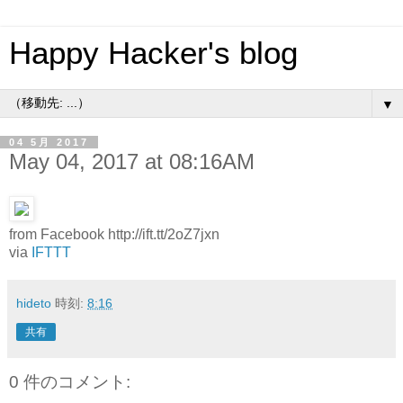
Happy Hacker's blog
▼
04 5月 2017
May 04, 2017 at 08:16AM
from Facebook http://ift.tt/2oZ7jxn
via
IFTTT
hideto
時刻:
8:16
共有
0 件のコメント: