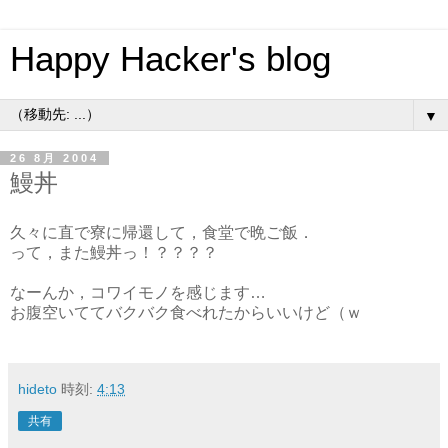
Happy Hacker's blog
▼
26 8月 2004
鰻丼
久々に直で寮に帰還して，食堂で晩ご飯．
って，また鰻丼っ！？？？？
なーんか，コワイモノを感じます…
お腹空いててバクバク食べれたからいいけど（ｗ
hideto
時刻:
4:13
共有