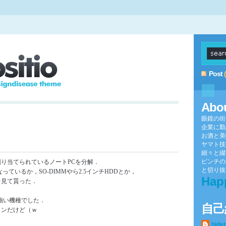
Post
Abo
眼鏡の街
企業に勤
お酒と美
ヤマト技
細々と綴
ピンチの
り当てられているノートPCを分解．
と切り抜け
っているか，SO-DIMMやら2.5インチHDDとか，
Hap
を見て貰った．
と手強い機種でした．
自己
タンだけど（ｗ
hide