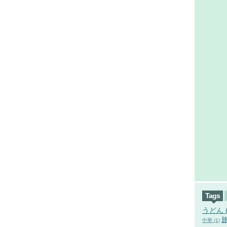
Tags
うどん (
旅
中華 (1)