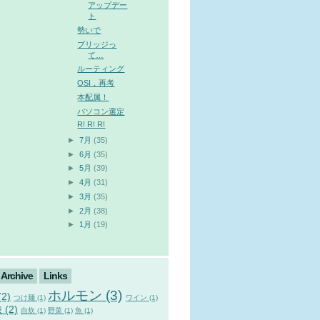
アップデー
ト
勢いで
ブリッジっ
て…
ルーティング
OSI，再考
本配属！
パソコン選定
R! R! R!
►
7月
(35)
►
6月
(35)
►
5月
(39)
►
4月
(31)
►
3月
(35)
►
2月
(38)
►
1月
(19)
Archive
Links
ホルモン (3)
2)
つけ麺 (1)
ワイン (1)
 (2)
自炊 (1)
野菜 (1)
魚 (1)