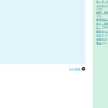
ゆ・き・
コンピュ
(139)
嗚呼，研
(15)
新米社会
日々，徒
に…
(568
森＠キャ
セラー
(1
自鯖ネタ
華金
(11)
次の投稿