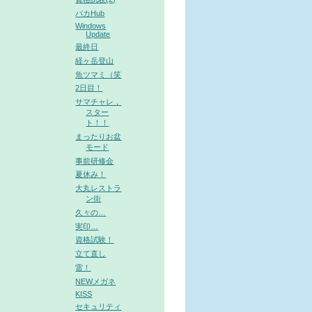
バカHub
Windows
Update
最終日
経ヶ岳登山
魚ツマミ（笑
2日目！
サマチャレ，
スター
ト！！
まったりお盆
モード
事前研修会
夏休み！
大丸レストラ
ン街
久々の…
実印…
資格試験！
立て直し
雷！
NEWメガネ
KISS
セキュリティ