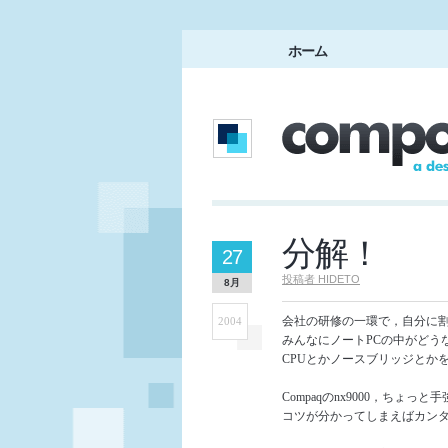
ホーム
分解！
27
投稿者
HIDETO
8月
会社の研修の一環で，自分に割
2004
みんなにノートPCの中がどうな
CPUとかノースブリッジとか
Compaqのnx9000，ちょっ
コツが分かってしまえばカン