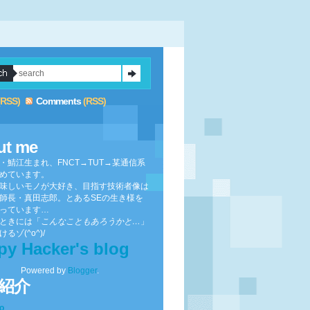
(RSS)
Comments
(RSS)
ut me
・鯖江生まれ、FNCT→TUT→某通信系
めています。
味しいモノが大好き、目指す技術者像は
師長・真田志郎。とあるSEの生き様を
っています…
ときには「
こんなこともあろうかと…
」
るゾ(^o^)/
py Hacker's blog
Powered by
Blogger
.
紹介
to