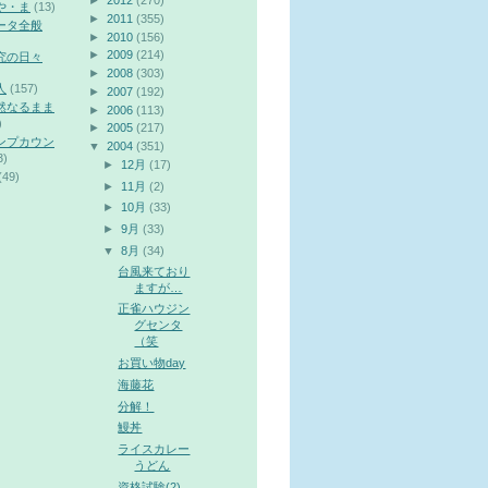
►
2012
(270)
や・ま
(13)
►
2011
(355)
ータ全般
►
2010
(156)
►
2009
(214)
究の日々
►
2008
(303)
人
(157)
►
2007
(192)
然なるまま
►
2006
(113)
)
►
2005
(217)
ンプカウン
▼
2004
(351)
3)
►
12月
(17)
(49)
►
11月
(2)
►
10月
(33)
►
9月
(33)
▼
8月
(34)
台風来ており
ますが…
正雀ハウジン
グセンタ
（笑
お買い物day
海藤花
分解！
鰻丼
ライスカレー
うどん
資格試験(2)