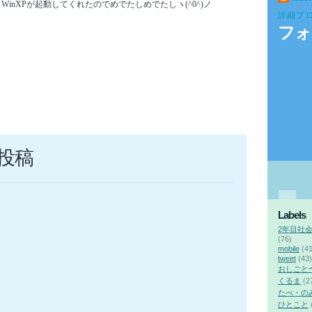
inXPが起動してくれたのでめでたしめでたしヽ(^0^)ノ
詳細プ
フォ
投稿
Labels
2年目社
(76)
mobile
(41
tweet
(43)
おしごと
くるま
(2
たべ・の
ひとこと