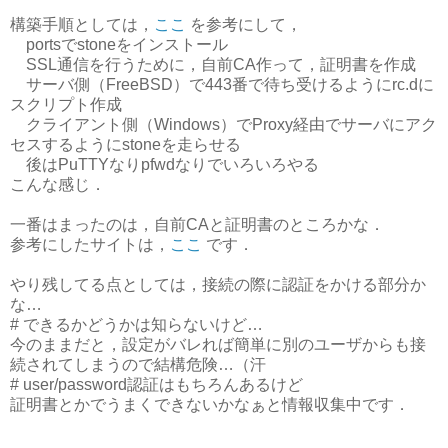
構築手順としては，
ここ
を参考にして，
portsでstoneをインストール
SSL通信を行うために，自前CA作って，証明書を作成
サーバ側（FreeBSD）で443番で待ち受けるようにrc.dに
スクリプト作成
クライアント側（Windows）でProxy経由でサーバにアク
セスするようにstoneを走らせる
後はPuTTYなりpfwdなりでいろいろやる
こんな感じ．
一番はまったのは，自前CAと証明書のところかな．
参考にしたサイトは，
ここ
です．
やり残してる点としては，接続の際に認証をかける部分か
な…
# できるかどうかは知らないけど…
今のままだと，設定がバレれば簡単に別のユーザからも接
続されてしまうので結構危険…（汗
# user/password認証はもちろんあるけど
証明書とかでうまくできないかなぁと情報収集中です．