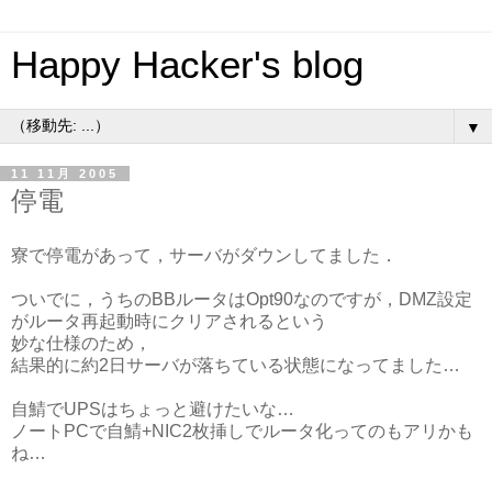
Happy Hacker's blog
▼
11 11月 2005
停電
寮で停電があって，サーバがダウンしてました．
ついでに，うちのBBルータはOpt90なのですが，DMZ設定
がルータ再起動時にクリアされるという
妙な仕様のため，
結果的に約2日サーバが落ちている状態になってました…
自鯖でUPSはちょっと避けたいな…
ノートPCで自鯖+NIC2枚挿しでルータ化ってのもアリかも
ね…