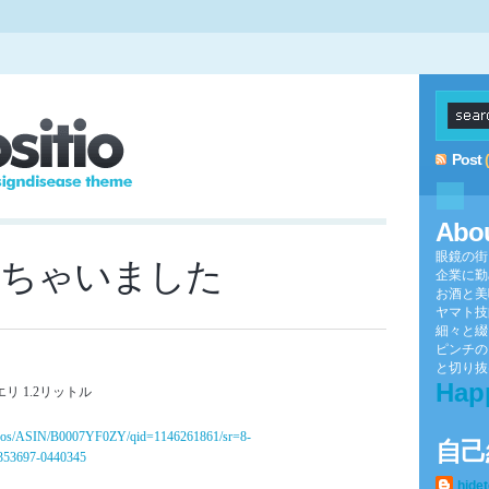
Post
Abo
眼鏡の街
っちゃいました
企業に勤
お酒と美
ヤマト技
細々と綴
ピンチの
と切り抜け
Hap
エリ 1.2リットル
bidos/ASIN/B0007YF0ZY/qid=1146261861/sr=8-
自己
4353697-0440345
hide