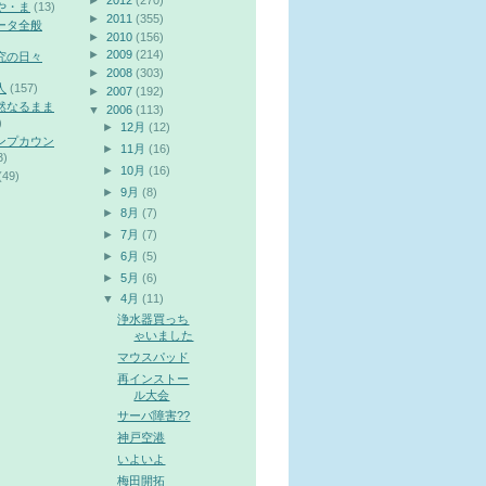
►
2012
(270)
や・ま
(13)
►
2011
(355)
ータ全般
►
2010
(156)
►
2009
(214)
究の日々
►
2008
(303)
人
(157)
►
2007
(192)
然なるまま
▼
2006
(113)
)
►
12月
(12)
ンプカウン
►
11月
(16)
3)
►
10月
(16)
(49)
►
9月
(8)
►
8月
(7)
►
7月
(7)
►
6月
(5)
►
5月
(6)
▼
4月
(11)
浄水器買っち
ゃいました
マウスパッド
再インストー
ル大会
サーバ障害??
神戸空港
いよいよ
梅田開拓