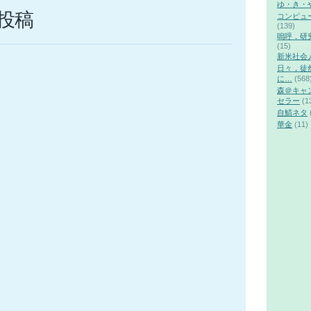
ゆ・き・
投稿
コンピュ
(139)
嗚呼，研
(15)
新米社会
日々，徒
に…
(568
森＠キャ
セラー
(1
自鯖ネタ
華金
(11)