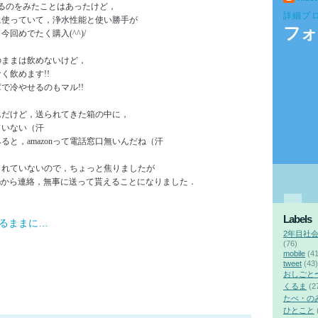
いるのをみたことはあったけど，
詳細プ
に使っていて，浄水性能と使い勝手が
フォ
回めでたく購入(^^)/
のままは飲めないけど，
く飲めます!!
で冷やせるのもマル!!
んだけど，送られてきた箱の中に，
ていない（汗
と，amazonって電話窓口無いんだね（汗
されていないので，ちょっと焦りましたが
ormから連絡，無事に送って貰えることになりました．
Labels
るままに…
2年目社
(76)
mobile
(41
tweet
(43)
おしごと
くるま
(2
たべ・の
ひとこと