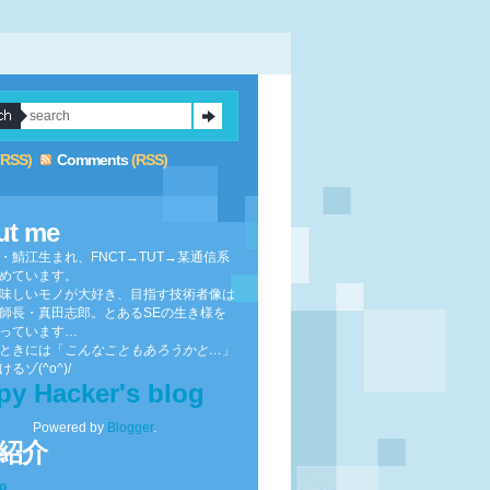
(RSS)
Comments
(RSS)
ut me
・鯖江生まれ、FNCT→TUT→某通信系
めています。
味しいモノが大好き、目指す技術者像は
師長・真田志郎。とあるSEの生き様を
っています…
ときには「
こんなこともあろうかと…
」
るゾ(^o^)/
py Hacker's blog
Powered by
Blogger
.
紹介
to