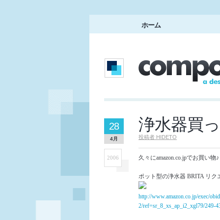
ホーム
浄水器買
28
投稿者
HIDETO
4月
久々にamazon.co.jpでお買い物♪
2006
ポット型の浄水器 BRITA リク
http://www.amazon.co.jp/exec/o
2/ref=sr_8_xs_ap_i2_xgl79/249-