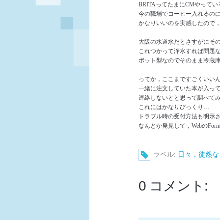
BRITAってたまにCMやって
今の職場でコーヒー入れるの
かなりいいのを実感したので，今
大阪の水道水だとさすがにそ
これつかって浄水すれば問題な
ポット型なのでそのまま冷蔵庫
ってか，ここまですごくいい
一緒に注文していた本が入っ
連絡しないとと思って調べてみる
これにはかなりびっくり…
トラブル時の受付方法も明示
なんとか発見して，WebのF
ラベル:
日々，徒然な
0 コメント: