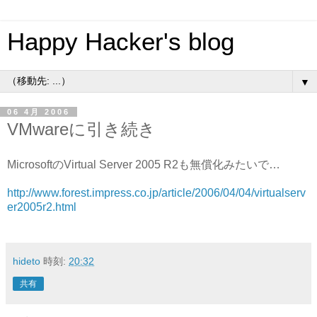
Happy Hacker's blog
▼
06 4月 2006
VMwareに引き続き
MicrosoftのVirtual Server 2005 R2も無償化みたいで…
http://www.forest.impress.co.jp/article/2006/04/04/virtualserv
er2005r2.html
hideto
時刻:
20:32
共有