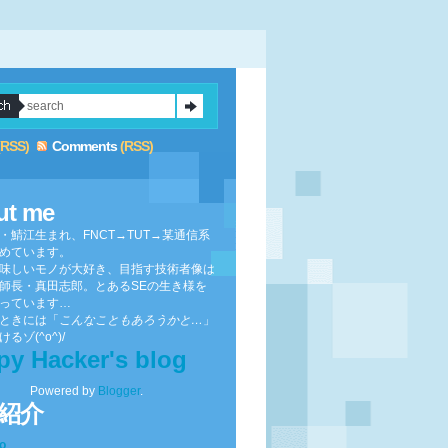
(RSS)
Comments
(RSS)
ut me
・鯖江生まれ、FNCT→TUT→某通信系
めています。
味しいモノが大好き、目指す技術者像は
師長・真田志郎。とあるSEの生き様を
っています…
ときには「
こんなこともあろうかと…
」
るゾ(^o^)/
py Hacker's blog
Powered by
Blogger
.
紹介
to