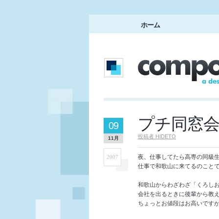
ホーム
プチ同窓会
09
投稿者
HIDETO
11月
夜、仕事してたら高専の同級生
2007
仕事で和歌山に来てるのことで
和歌山からわざわざ「くろしお」
会社を出るときに後輩から教えて
ちょっとお値段はお高いです