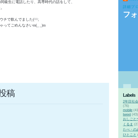
の同級生に電話したり、高専時代の話をして、
詳細プ
た。
フォ
ウチで飲んでました(^^;
ってごめんなさいm(_ _)m
投稿
Labels
2年目社
(76)
mobile
(41
tweet
(43)
おしごと
くるま
(2
たべ・の
ひとこと