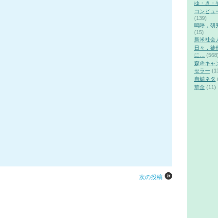
ゆ・き・
コンピュ
(139)
嗚呼，研
(15)
新米社会
日々，徒
に…
(568
森＠キャ
セラー
(1
自鯖ネタ
華金
(11)
次の投稿