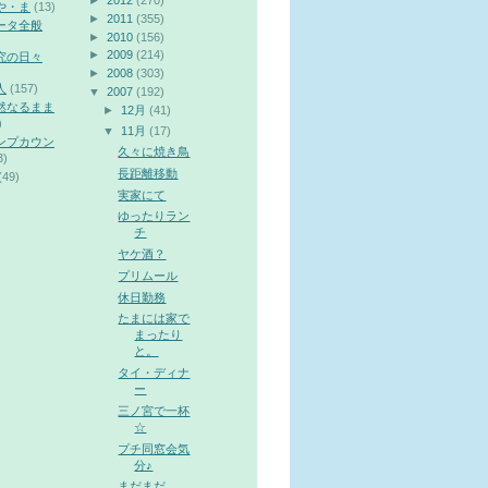
►
2012
(270)
や・ま
(13)
►
2011
(355)
ータ全般
►
2010
(156)
►
2009
(214)
究の日々
►
2008
(303)
人
(157)
▼
2007
(192)
然なるまま
►
12月
(41)
)
▼
11月
(17)
ンプカウン
久々に焼き鳥
3)
長距離移動
(49)
実家にて
ゆったりラン
チ
ヤケ酒？
プリムール
休日勤務
たまには家で
まったり
と。
タイ・ディナ
ー
三ノ宮で一杯
☆
プチ同窓会気
分♪
まだまだ