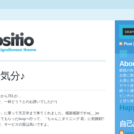
Post
Abo
眼鏡の街
気分♪
企業に勤
お酒と美
ヤマト技
細々と綴
ピンチの
からTELが…
と切り抜け
、一杯どう？とのお誘いでした(^^)
Hap
に乗って天王寺まで来てくれました。感謝感謝ですm(_ _)m
もらったhoopへ行って、「ちゃんこダイニング 若」に初挑戦!!
自己
が、サービスの質は高いですよ。
hide