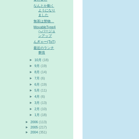
なんとか動く
ようになり
ました
無茶は禁物…
MovableType4
へバージョ
ンアップ
んぎゃー(ToT)
最近のランチ
事情
►
10月
(18)
►
9月
(19)
►
8月
(14)
►
7月
(6)
►
6月
(19)
►
5月
(11)
►
4月
(6)
►
3月
(13)
►
2月
(10)
►
1月
(18)
►
2006
(113)
►
2005
(217)
►
2004
(351)