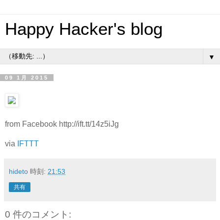
Happy Hacker's blog
▼
09 1月 2015
from Facebook http://ift.tt/14z5iJg
via
IFTTT
hideto
時刻:
21:53
共有
0 件のコメント: