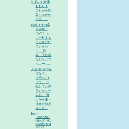
午前のお仕事
おわり！
これから鳥
取へ向かい
ますー。
昨晩は海の幸
を満喫ヽ
(^o^)丿 カ
ニ一杯まる
まるさばい
てもらっ
て、 刺
身・天麩羅
などなどフ
ルコース...
人生2回目の松
江なう。
今回はJR
にて。 心
配してた降
雪もなく一
安心。 岡
山から乗り
換えた特急
やくも...
from
Facebook
http://ift.tt/1
5XAenRvia
IFTTT