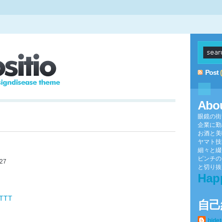
Post
Abo
眼鏡の街
企業に勤
お酒と美
ヤマト技
細々と綴
ピンチの
z27
と切り抜け
Hap
FTTT
自己
hide