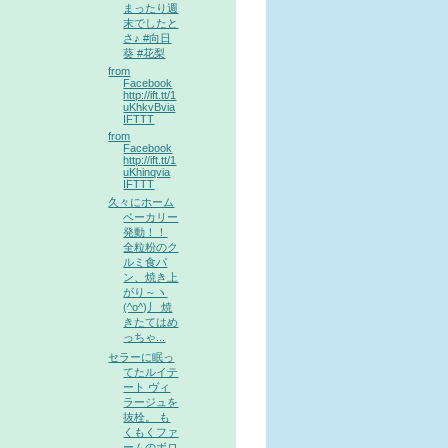
まったり週
末でしたと
さ♪ #向日
葵 #花梨
from
Facebook
http://ift.tt/1
uKhkvBvia
IFTTT
from
Facebook
http://ift.tt/1
uKhinqvia
IFTTT
久々にホーム
ベーカリー
発動！！
全粒粉のク
ルミ食パ
ン、焼き上
がり～ヽ
(^o^)丿 焼
きたてはめ
っちゃ...
セラーに眠っ
てたルイテ
ート ヴィ
ラージュを
抜栓。 も
くもくファ
ームのボロ