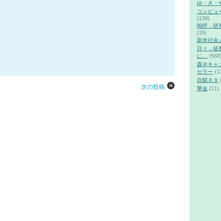
ゆ・き・
コンピュ
(139)
嗚呼，研
(15)
新米社会
日々，徒
に…
(568
森＠キャ
セラー
(1
自鯖ネタ
次の投稿
華金
(11)