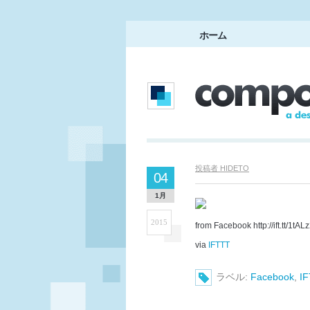
ホーム
投稿者
HIDETO
04
1月
2015
from Facebook http://ift.tt/1tAL
via
IFTTT
ラベル:
Facebook
,
I