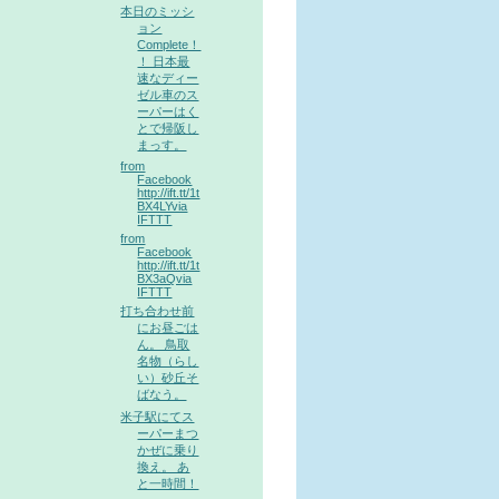
本日のミッシ
ョン
Complete！
！ 日本最
速なディー
ゼル車のス
ーパーはく
とで帰阪し
まっす。
from
Facebook
http://ift.tt/1t
BX4LYvia
IFTTT
from
Facebook
http://ift.tt/1t
BX3aQvia
IFTTT
打ち合わせ前
にお昼ごは
ん。 鳥取
名物（らし
い）砂丘そ
ばなう。
米子駅にてス
ーパーまつ
かぜに乗り
換え。 あ
と一時間！