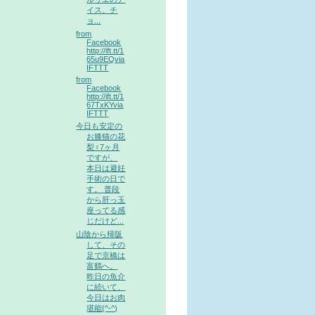
イス、チ
ョ...
from
Facebook
http://ift.tt/1
65u9EQvia
IFTTT
from
Facebook
http://ift.tt/1
67TxKYvia
IFTTT
今日も安定の
お膝猫の花
梨♀7ヶ月
ですが、
本日は避妊
手術の日で
す。 普段
から肝っ玉
座ってる感
じだけど...
山陰から帰阪
して、その
足で京橋は
富鶴へ。
昨日の魚介
に続いて、
今日はお肉
堪能(^-^)