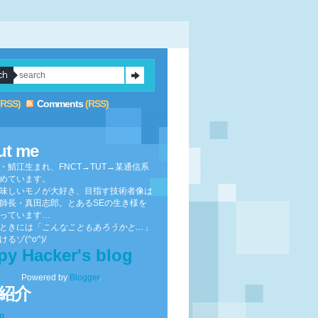
(RSS)
Comments
(RSS)
ut me
・鯖江生まれ、FNCT→TUT→某通信系
めています。
味しいモノが大好き、目指す技術者像は
師長・真田志郎。とあるSEの生き様を
っています…
ときには「
こんなこともあろうかと…
」
るゾ(^o^)/
py Hacker's blog
Powered by
Blogger
.
紹介
to