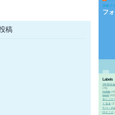
詳細プ
フォ
投稿
Labels
2年目社
(76)
mobile
(41
tweet
(43)
おしごと
くるま
(2
たべ・の
ひとこと