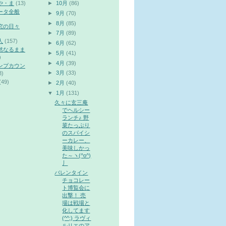
や・ま
(13)
►
10月
(86)
ータ全般
►
9月
(70)
►
8月
(85)
究の日々
►
7月
(89)
人
(157)
►
6月
(62)
然なるまま
►
5月
(41)
)
►
4月
(39)
ンプカウン
►
3月
(33)
3)
(49)
►
2月
(40)
▼
1月
(131)
久々に玄三庵
でヘルシー
ランチ♪ 野
菜たっぷり
のスパイシ
ーカレー、
美味しかっ
た～ヽ(^o^)
丿
バレンタイン
チョコレー
ト博覧会に
出撃！ 売
場は戦場と
化してます
(^^;) ラヴィ
ルリエのア