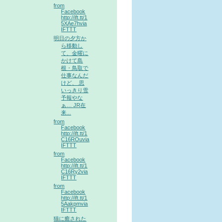
from
Facebook
http://ift.tt/1
5XAe7hvia
IFTTT
明日の夕方か
ら移動し
て、金曜に
かけて島
根・鳥取で
仕事なんだ
けど、 思
いっきり雪
予報やな
ぁ… JR在
来...
from
Facebook
http://ift.tt/1
C16ROuvia
IFTTT
from
Facebook
http://ift.tt/1
C16Ry2via
IFTTT
from
Facebook
http://ift.tt/1
5Aakpmvia
IFTTT
猫に癒された