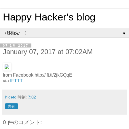
Happy Hacker's blog
▼
07 1月 2017
January 07, 2017 at 07:02AM
from Facebook http://ift.tt/2jkGQqE
via
IFTTT
hideto
時刻:
7:02
共有
0 件のコメント: