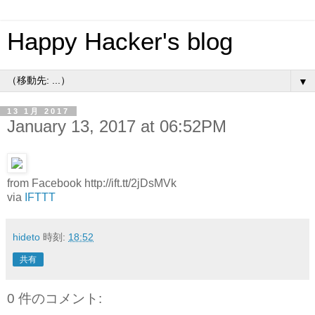
Happy Hacker's blog
▼
13 1月 2017
January 13, 2017 at 06:52PM
from Facebook http://ift.tt/2jDsMVk
via
IFTTT
hideto
時刻:
18:52
共有
0 件のコメント: