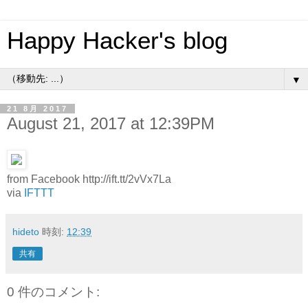
Happy Hacker's blog
▼
21 8月 2017
August 21, 2017 at 12:39PM
from Facebook http://ift.tt/2vVx7La
via
IFTTT
hideto
時刻:
12:39
共有
0 件のコメント: