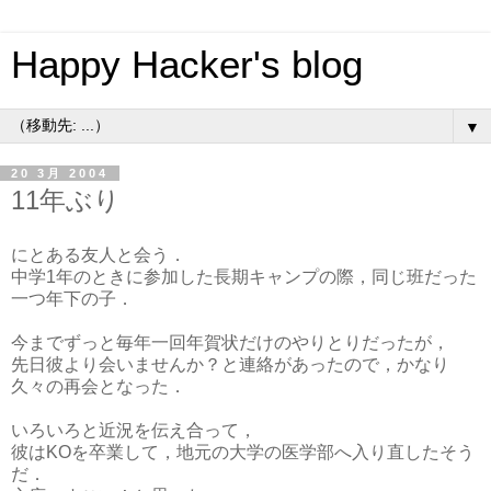
Happy Hacker's blog
▼
20 3月 2004
11年ぶり
にとある友人と会う．
中学1年のときに参加した長期キャンプの際，同じ班だった
一つ年下の子．
今までずっと毎年一回年賀状だけのやりとりだったが，
先日彼より会いませんか？と連絡があったので，かなり
久々の再会となった．
いろいろと近況を伝え合って，
彼はKOを卒業して，地元の大学の医学部へ入り直したそう
だ．