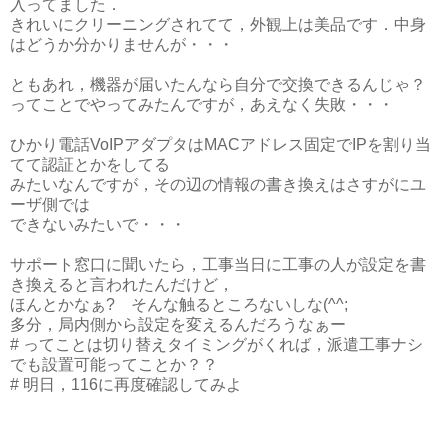
入ってました．
きれいにクリーニングされてて，外観上は美品です．中身
はどうか分かりませんが・・・
ともあれ，機器が届いたんなら自分で交換できるんじゃ？
ってことでやってみたんですが，あえなく失敗・・・
ひかり電話VoIPアダプタはMACアドレス固定でIPを割り当
てて認証とかをしてる
みたいなんですが，その辺の情報の書き換えはさすがにユ
ーザ側では
できないみたいで・・・
サポート窓口に聞いたら，工事当日に工事の人が設定を書
き換えると言われたんだけど，
ほんとかなぁ? そんな触るところないしな(^^;
多分，局内側から設定を変えるんだろうなぁー
# ってことは切り替えタイミングがくれば，派遣工事ナシ
でも設置可能ってことか？？
# 明日，116に再度確認してみよ