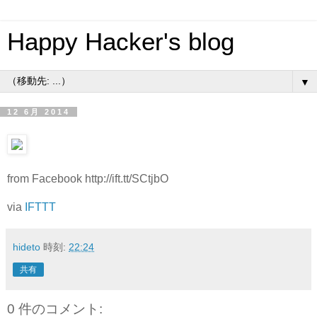
Happy Hacker's blog
▼
12 6月 2014
from Facebook http://ift.tt/SCtjbO
via
IFTTT
hideto
時刻:
22:24
共有
0 件のコメント: