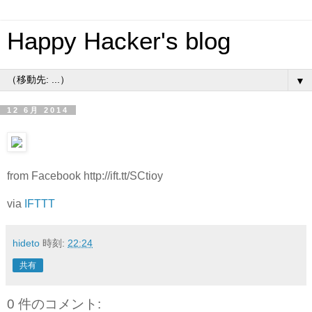
Happy Hacker's blog
▼
12 6月 2014
from Facebook http://ift.tt/SCtioy
via
IFTTT
hideto
時刻:
22:24
共有
0 件のコメント: