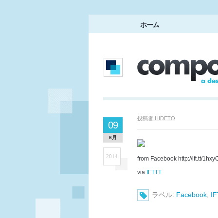
ホーム
投稿者
HIDETO
09
6月
2014
from Facebook http://ift.tt/1hx
via
IFTTT
ラベル:
Facebook
,
I