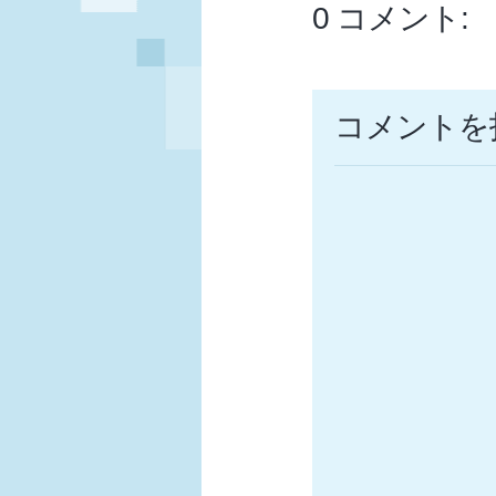
0 コメント:
コメントを