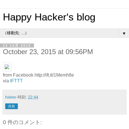
Happy Hacker's blog
▼
23 10月 2015
October 23, 2015 at 09:56PM
from Facebook http://ift.tt/1Memh8e
via
IFTTT
hideto
時刻:
22:44
共有
0 件のコメント: