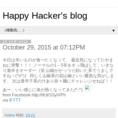
Happy Hacker's blog
▼
29 10月 2015
October 29, 2015 at 07:12PM
今日は辛いものが食べたくなって、 最近気になってたやま
ねに突撃！！！ ノーマルの1～5辛をすっ飛ばして、いきな
り激辛をオーダー（笑 山椒ががっつり効いた系でうましで
すねヽ(^o^)丿 同じく山椒系の花山椒といい勝負な気がしま
す。 次は唐辛子系の汁あり担々麺にチャレンジせねば！！
あー、いい感じに体が熱くなってきた(^-^)
from Facebook http://ift.tt/1GylXPh
via
IFTTT
hideto
時刻:
19:21