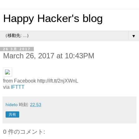
Happy Hacker's blog
▼
26 3月 2017
March 26, 2017 at 10:43PM
from Facebook http://ift.tt/2njXWnL
via
IFTTT
hideto
時刻:
22:53
共有
0 件のコメント: