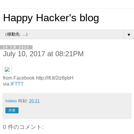
Happy Hacker's blog
▼
10 7月 2017
July 10, 2017 at 08:21PM
from Facebook http://ift.tt/2tz6pbH
via
IFTTT
hideto
時刻:
20:21
共有
0 件のコメント: