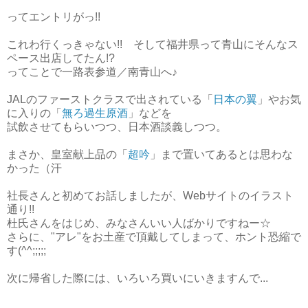
ってエントリがっ!!
これわ行くっきゃない!! そして福井県って青山にそんなス
ペース出店してたん!?
ってことで一路表参道／南青山へ♪
JALのファーストクラスで出されている「
日本の翼
」やお気
に入りの「
無ろ過生原酒
」などを
試飲させてもらいつつ、日本酒談義しつつ。
まさか、皇室献上品の「
超吟
」まで置いてあるとは思わな
かった（汗
社長さんと初めてお話しましたが、Webサイトのイラスト
通り!!
杜氏さんをはじめ、みなさんいい人ばかりですねー☆
さらに、"アレ"をお土産で頂戴してしまって、ホント恐縮で
す(^^;;;;;
次に帰省した際には、いろいろ買いにいきますんで...