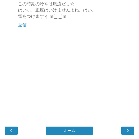
この時期の冷やは風流だし☆
はいぃ、正座はいけませんよね、はい。
気をつけますぅ m(_ _)m
返信
‹
›
ホーム