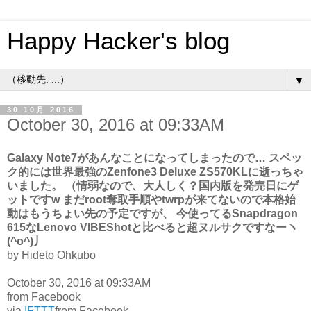
Happy Hacker's blog
▼
30 10月 2016
October 30, 2016 at 09:33AM
Galaxy Note7があんなことになってしまったので… スペッ
ク的には世界最強のZenfone3 Deluxe ZS570KLに逝っちゃ
いました。 （情弱なので、大人しく？国内版を発売日にゲ
ットですw まだroot奪取手順やtwrpが来てないので本格始
動はもうちょい先の予定ですが、 今使ってるSnapdragon
615なLenovo VIBEShotと比べると超ヌルサクですなーヽ
(^o^)丿
by Hideto Ohkubo
October 30, 2016 at 09:33AM
from Facebook
via
IFTTT
from Facebook