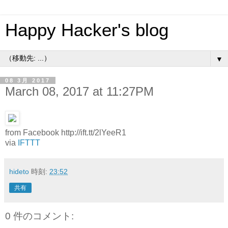
Happy Hacker's blog
▼
08 3月 2017
March 08, 2017 at 11:27PM
from Facebook http://ift.tt/2lYeeR1
via
IFTTT
hideto
時刻:
23:52
共有
0 件のコメント: