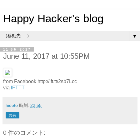
Happy Hacker's blog
▼
11 6月 2017
June 11, 2017 at 10:55PM
from Facebook http://ift.tt/2sb7Lcc
via
IFTTT
hideto
時刻:
22:55
共有
0 件のコメント: