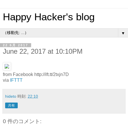
Happy Hacker's blog
▼
22 6月 2017
June 22, 2017 at 10:10PM
from Facebook http://ift.tt/2txjn7D
via
IFTTT
hideto
時刻:
22:10
共有
0 件のコメント: