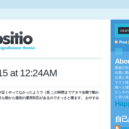
Post
Abo
眼鏡の街
15 at 12:24AM
企業に勤
お酒と美
ヤマト技
細々と綴
ピンチの
年近くやってなかったようで（笑 この時間までアタマ全開で動か
と切り抜け
日も朝から個別の運用対応があるのでさっさと寝ます。 おやすみ
Hap
自己
hide