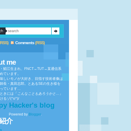
(RSS)
Comments
(RSS)
ut me
・鯖江生まれ、FNCT→TUT→某通信系
めています。
味しいモノが大好き、目指す技術者像は
師長・真田志郎。とあるSEの生き様を
っています…
ときには「
こんなこともあろうかと…
」
るゾ(^o^)/
py Hacker's blog
Powered by
Blogger
.
紹介
to