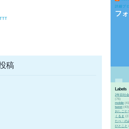
詳細プ
フォ
FTTT
投稿
Labels
2年目社
(76)
mobile
(41
tweet
(43)
おしごと
くるま
(2
たべ・の
ひとこと