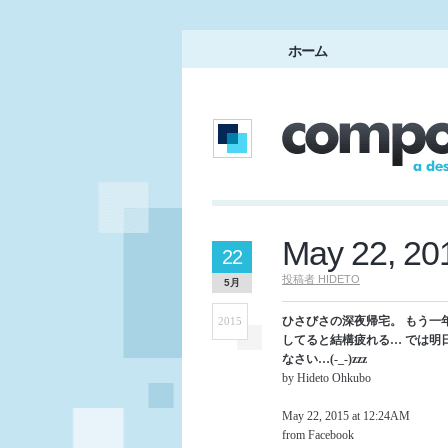
ホーム
May 22, 20
22
投稿者
HIDETO
5月
ひさびさの深夜帰宅。 もう一
2015
してると結構疲れる… では明
なさい…(-_-)zzz
by Hideto Ohkubo
May 22, 2015 at 12:24AM
from Facebook