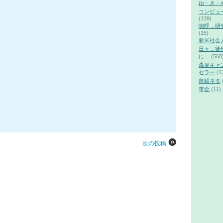
ゆ・き・
コンピュ
(139)
嗚呼，研
(15)
新米社会
日々，徒
に…
(568
森＠キャ
セラー
(1
自鯖ネタ
華金
(11)
次の投稿