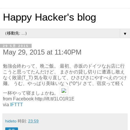
Happy Hacker's blog
▼
29 5月 2015
May 29, 2015 at 11:40PM
勉強会終わって、晩ご飯。 最初、赤坂のドイツなお店に行
こうと思ってたんだけど、 まさかの貸し切りに遭遇し敢え
なく敗退(T_T) 気を取り直して、ひさびさにやすべえのつけ
麺。 うむ、やっぱり美味いなヽ(^0^)ﾉ さて、宿戻って軽く
一杯やって寝ましょかね。
from Facebook http://ift.tt/1LO1R1E
via
IFTTT
hideto
時刻:
23:59