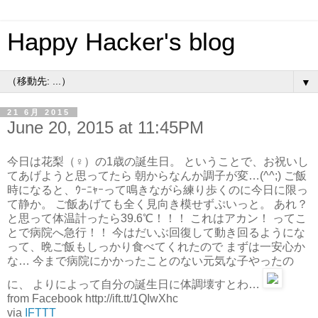
Happy Hacker's blog
▼
21 6月 2015
June 20, 2015 at 11:45PM
今日は花梨（♀）の1歳の誕生日。 ということで、お祝いし
てあげようと思ってたら 朝からなんか調子が変…(^^;) ご飯
時になると、ｳｰﾆｬｰって鳴きながら練り歩くのに今日に限っ
て静か。 ご飯あげても全く見向き模せずぷいっと。 あれ？
と思って体温計ったら39.6℃！！！ これはアカン！ ってこ
とで病院へ急行！！ 今はだいぶ回復して動き回るようにな
って、晩ご飯もしっかり食べてくれたので まずは一安心か
な… 今まで病院にかかったことのない元気な子やったの
に、 よりによって自分の誕生日に体調壊すとわ…
from Facebook http://ift.tt/1QIwXhc
via
IFTTT