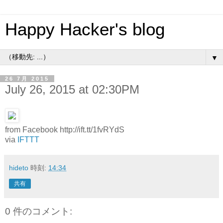
Happy Hacker's blog
▼
26 7月 2015
July 26, 2015 at 02:30PM
from Facebook http://ift.tt/1fvRYdS
via
IFTTT
hideto
時刻:
14:34
共有
0 件のコメント: