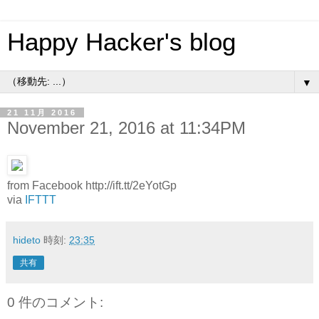
Happy Hacker's blog
▼
21 11月 2016
November 21, 2016 at 11:34PM
from Facebook http://ift.tt/2eYotGp
via
IFTTT
hideto
時刻:
23:35
共有
0 件のコメント: