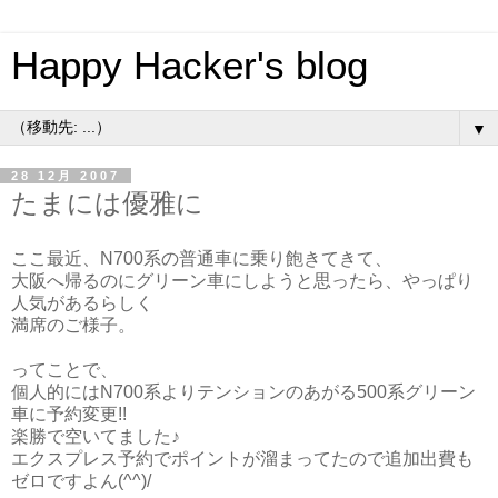
Happy Hacker's blog
▼
28 12月 2007
たまには優雅に
ここ最近、N700系の普通車に乗り飽きてきて、
大阪へ帰るのにグリーン車にしようと思ったら、やっぱり
人気があるらしく
満席のご様子。
ってことで、
個人的にはN700系よりテンションのあがる500系グリーン
車に予約変更!!
楽勝で空いてました♪
エクスプレス予約でポイントが溜まってたので追加出費も
ゼロですよん(^^)/