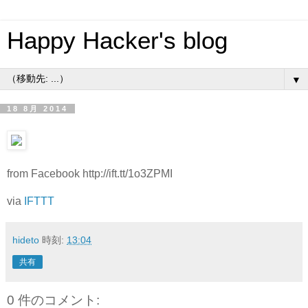
Happy Hacker's blog
▼
18 8月 2014
from Facebook http://ift.tt/1o3ZPMI
via
IFTTT
hideto
時刻:
13:04
共有
0 件のコメント: