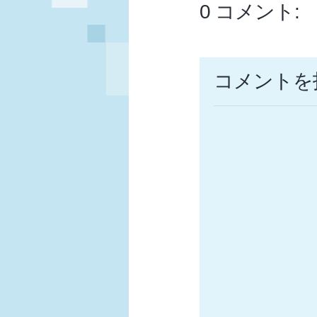
0 コメント:
コメントを