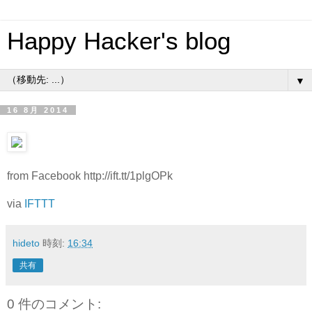
Happy Hacker's blog
▼
16 8月 2014
from Facebook http://ift.tt/1plgOPk
via
IFTTT
hideto
時刻:
16:34
共有
0 件のコメント: