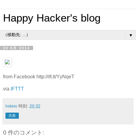
Happy Hacker's blog
▼
20 8月 2014
from Facebook http://ift.tt/YyNqeT
via
IFTTT
hideto
時刻:
20:32
共有
0 件のコメント: