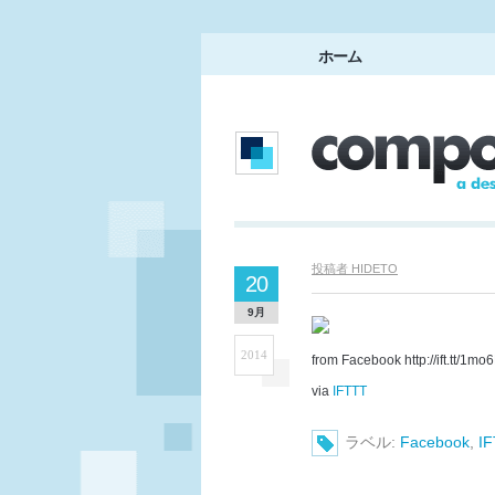
ホーム
投稿者
HIDETO
20
9月
2014
from Facebook http://ift.tt/1m
via
IFTTT
ラベル:
Facebook
,
I