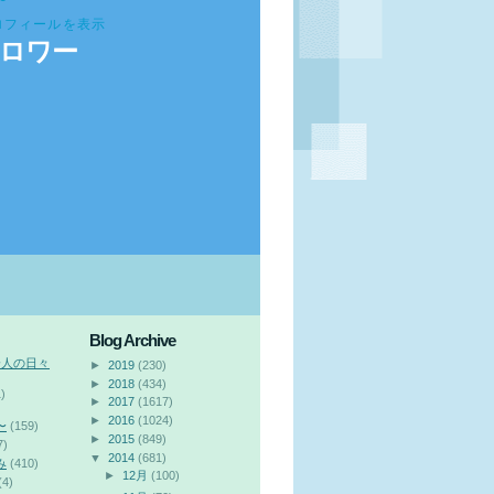
ロフィールを表示
ロワー
Blog Archive
会人の日々
►
2019
(230)
►
2018
(434)
)
►
2017
(1617)
►
2016
(1024)
〜
(159)
►
2015
(849)
7)
▼
2014
(681)
み
(410)
►
12月
(100)
(4)