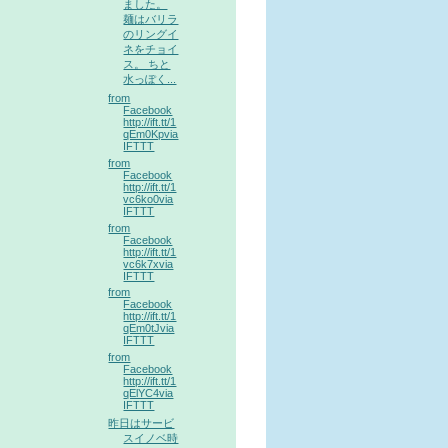
ました。
麺はバリラ
のリングイ
ネをチョイ
ス。 ちと
水っぽく...
from
Facebook
http://ift.tt/1
qEm0Kpvia
IFTTT
from
Facebook
http://ift.tt/1
vc6ko0via
IFTTT
from
Facebook
http://ift.tt/1
vc6k7xvia
IFTTT
from
Facebook
http://ift.tt/1
qEm0tJvia
IFTTT
from
Facebook
http://ift.tt/1
qElYC4via
IFTTT
昨日はサービ
スイノベ時