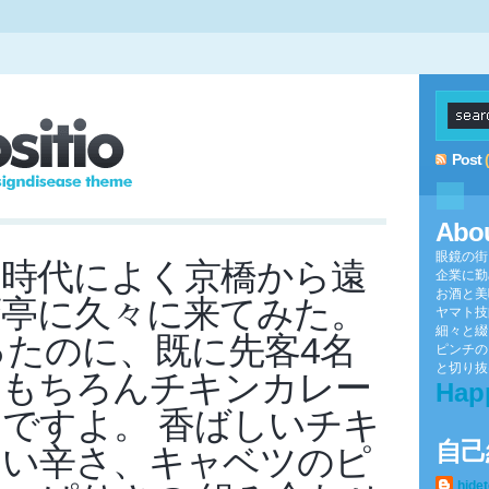
Post
Abo
眼鏡の街
ム時代によく京橋から遠
企業に勤
お酒と美
蛮亭に久々に来てみた。
ヤマト技
細々と綴
だったのに、既に先客4名
ピンチの
と切り抜け
;) もちろんチキンカレー
Hap
ですよ。 香ばしいチキ
自己
ない辛さ、キャベツのピ
hide