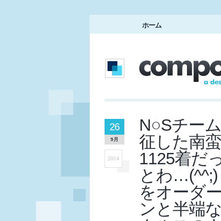
ホーム
N○Sチー
26
征した南
9月
1125着
2014
とわ…(^^
をオーダー
ンと半端