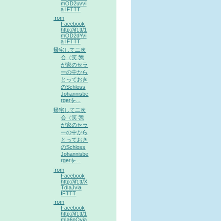
mOD2uvvi
a IFTTT
from
Facebook
http://ift.tt/1
mOD2dYvi
a IFTTT
帰宅して二次
会（笑 我
が家のセラ
ーの中から
とっておき
のSchloss
Johannisbe
rgerを...
帰宅して二次
会（笑 我
が家のセラ
ーの中から
とっておき
のSchloss
Johannisbe
rgerを...
from
Facebook
http://ift.tt/X
TdIaJvia
IFTTT
from
Facebook
http://ift.tt/1
mIa6nOvia