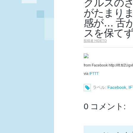
クルスのさ
がたまりま
感が… 舌
スを保てず(
投稿者
HIDETO
from Facebook http://ift.tt/ZUg
via
IFTTT
ラベル:
Facebook
,
I
0 コメント: