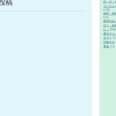
投稿
ゆ・き・
コンピュ
(139)
嗚呼，研
(15)
新米社会
日々，徒
に…
(568
森＠キャ
セラー
(1
自鯖ネタ
華金
(11)