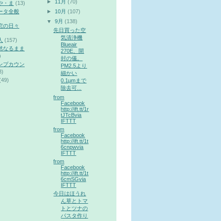
►
11月
(70)
や・ま
(13)
►
10月
(107)
ータ全般
▼
9月
(138)
究の日々
先日買った空
気清浄機
人
(157)
Blueair
然なるまま
270E、開
)
封の儀。
ンプカウン
PM2.5より
3)
細かい
(49)
0.1μmまで
除去可...
from
Facebook
http://ift.tt/1r
tJTcBvia
IFTTT
from
Facebook
http://ift.tt/1t
6cnpwvia
IFTTT
from
Facebook
http://ift.tt/1t
6cmSGvia
IFTTT
今日はほうれ
ん草とトマ
トとツナの
パスタ作り