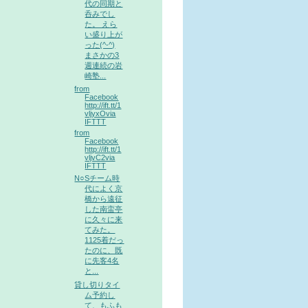
代の同期と
呑みでし
た。 えら
い盛り上が
った(^-^)
まさかの3
週連続の岩
崎塾...
from
Facebook
http://ift.tt/1
vljyxOvia
IFTTT
from
Facebook
http://ift.tt/1
vljvC2via
IFTTT
N○Sチーム時
代によく京
橋から遠征
した南蛮亭
に久々に来
てみた。
1125着だっ
たのに、既
に先客4名
と...
貸し切りタイ
ム予約し
て、もふも