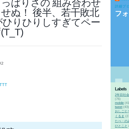
っぱりさの 組み合わせ
詳細プ
せぬ！ 後半、若干敗北
フォ
がひりひりしすぎてペー
T_T)
xK2
FTTT
Labels
2年目社
(76)
mobile
(41
tweet
(43)
おしごと
くるま
(2
たべ・の
ひとこと