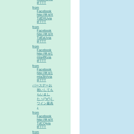
IFTTT
from
Facebook
http://ift.tt/X
TdEHUvia
IFTTT
from
Facebook
http://ift.tt/X
TdEaUvia
IFTTT
from
Facebook
http://ift.tt/1
mIa4fKvia
IFTTT
from
Facebook
http://ift.tt/1
mIa3bVvia
IFTTT
バースデーお
祝いしても
らいまし
たヽ(^o^)丿
ワイン最高
♪
from
Facebook
http://ift.tt/X
TdCQjvia
IFTTT
from