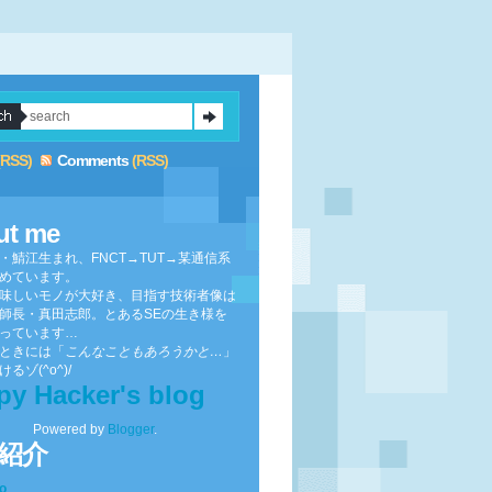
(RSS)
Comments
(RSS)
ut me
・鯖江生まれ、FNCT→TUT→某通信系
めています。
味しいモノが大好き、目指す技術者像は
師長・真田志郎。とあるSEの生き様を
っています…
ときには「
こんなこともあろうかと…
」
るゾ(^o^)/
py Hacker's blog
Powered by
Blogger
.
紹介
to