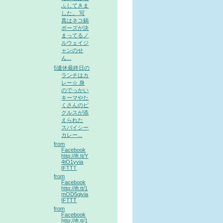
ふしてきま
した。 写
真はネコ鍋
ポーズが決
まってるノ
ルウェイジ
ャンのせ
ん...
5連休最終日の
ランチはカ
レー☆ 身
のでっかい
キーマやた
くさんのピ
クルスが添
えられた
スパイシー
カレー...
from
Facebook
http://ift.tt/Y
4tO1yvia
IFTTT
from
Facebook
http://ift.tt/1
mOD5qivia
IFTTT
from
Facebook
http://ift.tt/1