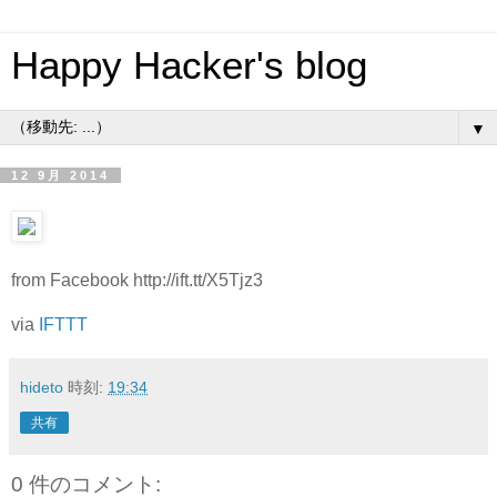
Happy Hacker's blog
▼
12 9月 2014
from Facebook http://ift.tt/X5Tjz3
via
IFTTT
hideto
時刻:
19:34
共有
0 件のコメント: