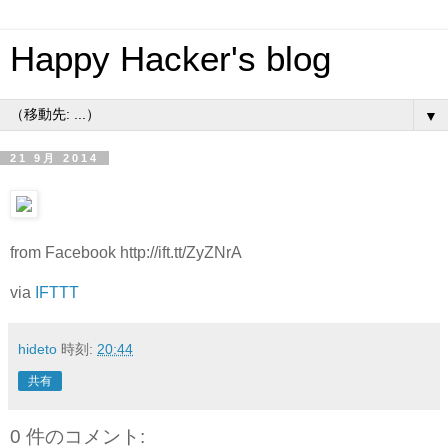
Happy Hacker's blog
▼
21 9月 2014
from Facebook http://ift.tt/ZyZNrA
via
IFTTT
hideto
時刻:
20:44
共有
0 件のコメント: