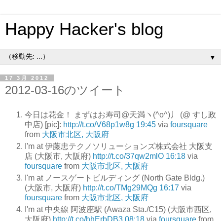
Happy Hacker's blog
▼
17 3月 2012
2012-03-16のツイート
今日は花金！ まずはお寿司@天満ヽ(^o^)丿 (@ すし政
中店) [pic]:
http://t.co/V68p1w8g
19:45
via
foursquare
from
大阪市北区, 大阪府
I'm at 伊藤忠テクノソリューションズ株式会社 大阪支
店 (大阪市, 大阪府)
http://t.co/37qw2mlO
16:18
via
foursquare
from
大阪市北区, 大阪府
I'm at ノースゲートビルディング (North Gate Bldg.)
(大阪市, 大阪府)
http://t.co/TMg29MQg
16:17
via
foursquare
from
大阪市北区, 大阪府
I'm at 中央線 阿波座駅 (Awaza Sta./C15) (大阪市西区,
大阪府)
http://t.co/hhErbDB3
08:18
via
foursquare
from