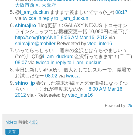
大阪市西区, 大阪府
@
i_am_duckun
ますます羨ましいですぅ(>_<)
08:17
via
twicca
in reply to i_am_duckun
shimajiro
Blog更新！: GALAXY NEXUS ドコモオン
ラインショップでは機種変更一括 10,080円に値下げ -
http://t.co/gBgqANhE
8:06 AM Mar 16, 2012
via
shimajiro@mobiler
Retweeted by
vtec_inte16
いってらっしゃい！ 週末の金沢とはうらやましいヽ
(^o^)丿 QT@
i_am_duckun
: 金沢行ってきます！(⌒‐⌒)
08:07
via
twicca
in reply to i_am_duckun
今日は新しいiPadか。個人としてはスルーで、職場で
お試しだなー
08:02
via
twicca
shino_jp
養分した端末が続々と乞食価格になってつ
らい・・・これが年度末なのか！
8:00 AM Mar 16,
2012
via -
Retweeted by
vtec_inte16
Powered by
t2b
hideto
時刻:
4:03
共有