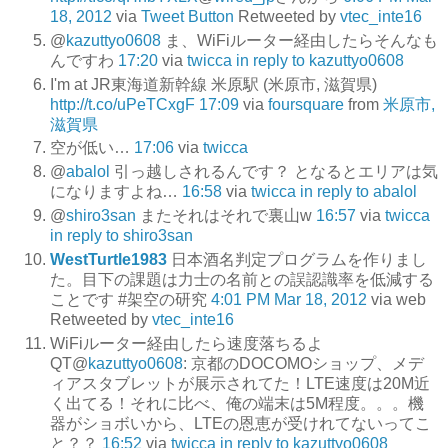
18, 2012
via
Tweet Button
Retweeted by
vtec_inte16
@
kazuttyo0608
ま、WiFiルーター経由したらそんなも
んですわ
17:20
via
twicca
in reply to kazuttyo0608
I'm at JR東海道新幹線 米原駅 (米原市, 滋賀県)
http://t.co/uPeTCxgF
17:09
via
foursquare
from
米原市,
滋賀県
空が低い…
17:06
via
twicca
@
abalol
引っ越しされるんです？ となるとエリアは気
になりますよね…
16:58
via
twicca
in reply to abalol
@
shiro3san
またそれはそれで裏山w
16:57
via
twicca
in reply to shiro3san
WestTurtle1983
日本酒名判定プログラムを作りまし
た。目下の課題は力士の名前との誤認識率を低減する
ことです #架空の研究
4:01 PM Mar 18, 2012
via web
Retweeted by
vtec_inte16
WiFiルーター経由したら速度落ちるよ
QT@
kazuttyo0608
: 京都のDOCOMOショップ、メデ
ィアスタブレットが展示されてた！LTE速度は20M近
く出てる！それに比べ、俺の端末は5M程度。。。機
器がショボいから、LTEの恩恵が受けれてないってこ
と？？
16:52
via
twicca
in reply to kazuttyo0608