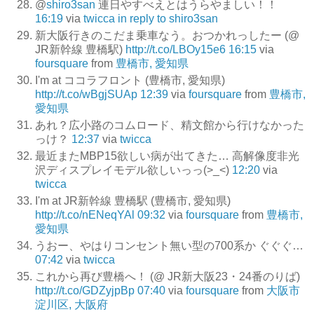
@
shiro3san
連日やすべえとはうらやましい！！
16:19
via
twicca
in reply to shiro3san
新大阪行きのこだま乗車なう。おつかれっしたー (@
JR新幹線 豊橋駅)
http://t.co/LBOy15e6
16:15
via
foursquare
from
豊橋市, 愛知県
I'm at ココラフロント (豊橋市, 愛知県)
http://t.co/wBgjSUAp
12:39
via
foursquare
from
豊橋市,
愛知県
あれ？広小路のコムロード、精文館から行けなかった
っけ？
12:37
via
twicca
最近またMBP15欲しい病が出てきた… 高解像度非光
沢ディスプレイモデル欲しいっっ(>_<)
12:20
via
twicca
I'm at JR新幹線 豊橋駅 (豊橋市, 愛知県)
http://t.co/nENeqYAl
09:32
via
foursquare
from
豊橋市,
愛知県
うおー、やはりコンセント無い型の700系か ぐぐぐ…
07:42
via
twicca
これから再び豊橋へ！ (@ JR新大阪23・24番のりば)
http://t.co/GDZyjpBp
07:40
via
foursquare
from
大阪市
淀川区, 大阪府