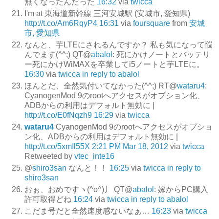
無くなったんだった
16:32
via
twicca
I'm at 東海道新幹線 三河安城駅 (安城市, 愛知県)
http://t.co/Am6RqyP4
16:31
via
foursquare
from
安城
市, 愛知県
なんと、芋LTEにされるんですか？ 私も気になって悩
んでます(^^;) QT@
abalol
: 死にかけノートとバッテリ
ー死にかけWiMAXを卒業してi5ノートと芋LTEに。
16:30
via
twicca
in reply to abalol
ほんとだ、全然気付いてなかった(^^;) RT@
wataru4
:
CyanogenMod 9のrootへアクセスがオプション化、
ADBからの利用はデフォルト無効に |
http://t.co/E0fNqzh9
16:29
via
twicca
wataru4
CyanogenMod 9のrootへアクセスがオプショ
ン化、ADBからの利用はデフォルト無効に |
http://t.co/5xmIl55X
2:21 PM Mar 18, 2012
via
twicca
Retweeted by
vtec_inte16
@
shiro3san
なんと！！
16:25
via
twicca
in reply to
shiro3san
おぉ、おめですヽ(^o^)丿 QT@
abalol
: 嫁からPC購入
許可取得どね
16:24
via
twicca
in reply to abalol
こだま号だと全然速度感ないなぁ…
16:23
via
twicca