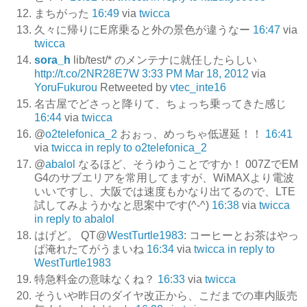
まちがった
16:49
via
twicca
久々に帰りにE席乗ると外の景色が違うなー
16:47
via
twicca
sora_h
lib/test/* のメンテナに就任したらしい
http://t.co/2NR28E7W
3:33 PM Mar 18, 2012
via
YoruFukurou
Retweeted by
vtec_inte16
名古屋でどさっと降りて、ちょっち乗ってきた感じ
16:44
via
twicca
@
o2telefonica_2
おぉっ、めっちゃ低遅延！！
16:41
via
twicca
in reply to o2telefonica_2
@
abalol
なるほど、そうゆうことですか！ 007ZでEM
G4のサブエリアを常用してますが、WiMAXより電波
いいですし、大阪では速度もかなり出てるので、LTE
試してみようかなと思案中です(^-^)
16:38
via
twicca
in reply to abalol
はげど。 QT@
WestTurtle1983
: コーヒーとお茶はやっ
ぱ淹れたてがうまいね
16:34
via
twicca
in reply to
WestTurtle1983
特急料金の意味なくね？
16:33
via
twicca
そういや昨日のダイヤ改正から、こだまでの車内販売