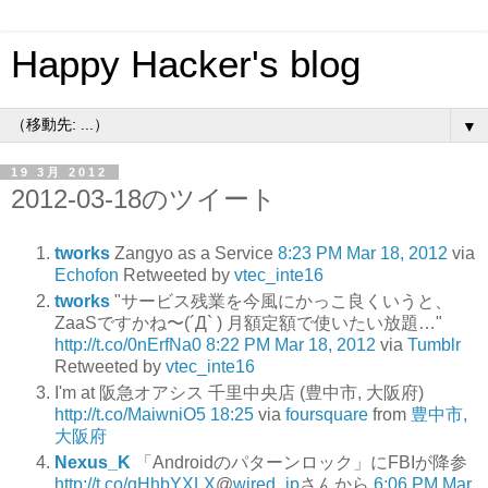
Happy Hacker's blog
▼
19 3月 2012
2012-03-18のツイート
tworks
Zangyo as a Service
8:23 PM Mar 18, 2012
via
Echofon
Retweeted by
vtec_inte16
tworks
"サービス残業を今風にかっこ良くいうと、
ZaaSですかね〜(´Д` ) 月額定額で使いたい放題…"
http://t.co/0nErfNa0
8:22 PM Mar 18, 2012
via
Tumblr
Retweeted by
vtec_inte16
I'm at 阪急オアシス 千里中央店 (豊中市, 大阪府)
http://t.co/MaiwniO5
18:25
via
foursquare
from
豊中市,
大阪府
Nexus_K
「Androidのパターンロック」にFBIが降参
http://t.co/qHhbYXLX
@
wired_jp
さんから
6:06 PM Mar