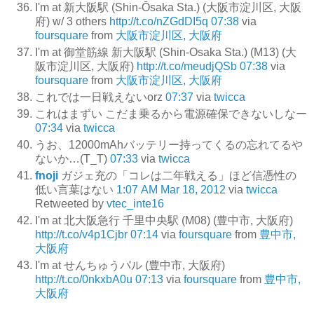
I'm at 新大阪駅 (Shin-Ōsaka Sta.) (大阪市淀川区, 大阪
府) w/ 3 others
http://t.co/nZGdDI5q
07:38
via
foursquare
from
大阪市淀川区, 大阪府
I'm at 御堂筋線 新大阪駅 (Shin-Osaka Sta.) (M13) (大
阪市淀川区, 大阪府)
http://t.co/meudjQSb
07:38
via
foursquare
from
大阪市淀川区, 大阪府
これでは一日戦えないorz
07:37
via
twicca
これはまずい こだま乗るから電源確保できないしなー
07:34
via
twicca
うお、12000mAhバッテリー持ってくるの忘れてるや
ないか…(T_T)
07:33
via
twicca
fnoji
ガジェ充の「コレは二年戦える」ほど信憑性の
低い言葉はない
1:07 AM Mar 18, 2012
via
twicca
Retweeted by
vtec_inte16
I'm at 北大阪急行 千里中央駅 (M08) (豊中市, 大阪府)
http://t.co/v4p1Cjbr
07:14
via
foursquare
from
豊中市,
大阪府
I'm at せんちゅうパル (豊中市, 大阪府)
http://t.co/0nkxbA0u
07:13
via
foursquare
from
豊中市,
大阪府