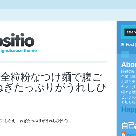
Post
Abo
眼鏡の街
な全粒粉なつけ麺で腹ご
企業に勤
お酒と美
ねぎたっぷりがうれしひ
ヤマト技
細々と綴
ピンチの
と切り抜け
Hap
しらえ！ ねぎたっぷりがうれしひ(^-^)
自己
hide