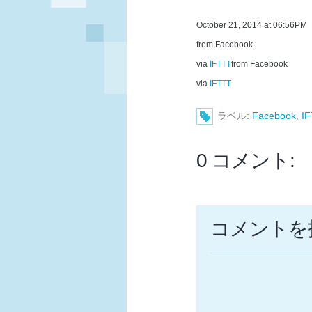
October 21, 2014 at 06:56PM
from Facebook
via
IFTTT
from Facebook
via
IFTTT
ラベル:
Facebook
,
I
0 コメント:
コメントを