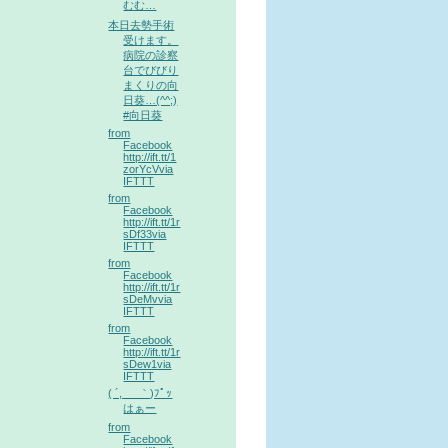
むむ…
本日去勢手術
受けます。
病院の診察
台でびびり
まくりの向
日葵…(^^;)
#向日葵
from
Facebook
http://ift.tt/1
zorYcVvia
IFTTT
from
Facebook
http://ift.tt/1r
sDf33via
IFTTT
from
Facebook
http://ift.tt/1r
sDeMvvia
IFTTT
from
Facebook
http://ift.tt/1r
sDew1via
IFTTT
( ´,_ゝ｀)ﾌﾟｯ
はぁー
from
Facebook