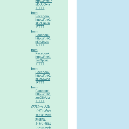
http://ift.tt/1r
sDcUOvia
IFTTT
from
Facebook
http://ift.tt/1r
sDcEmvia
IFTTT
from
Facebook
http://ift.tt/1r
sDb3hvia
IFTTT
from
Facebook
http://ift.tt/1
zorXplvia
IFTTT
from
Facebook
http://ift.tt/1r
sDaMwvia
IFTTT
from
Facebook
http://ift.tt/1
zorX8Vvia
IFTTT
夕方から大阪
で打ち合わ
せのため移
動開始。
お昼ご飯は
いつもの大