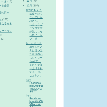
►
11月
(70)
や・ま
(13)
▼
10月
(107)
ータ全般
無性に和えそ
究の日々
ば食べたく
なってはな
人
(157)
ぶさへ。
然なるまま
にんにくガ
)
ッツリです
ンプカウン
が気にしな
3)
い気にしな
い（笑
(49)
お、たまたま
出張したと
きに見つけ
た金沢のい
ちじくロー
ルが す・
またんで取
り上げられ
てる！ 丸
ごと3つ...
from
Facebook
http://ift.tt/1t
VNwLDvia
IFTTT
from
Facebook
http://ift.tt/1t
VNwevvia
IFTTT