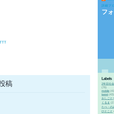
詳細プ
フォ
FTTT
Labels
投稿
2年目社
(76)
mobile
(41
tweet
(43)
おしごと
くるま
(2
たべ・の
ひとこと