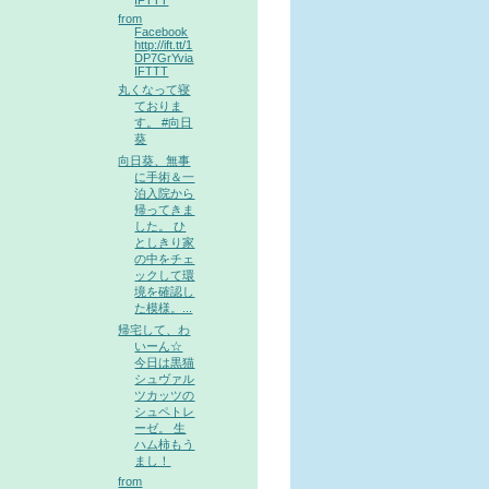
from
Facebook
http://ift.tt/1
DP7GrYvia
IFTTT
丸くなって寝
ておりま
す。 #向日
葵
向日葵、無事
に手術＆一
泊入院から
帰ってきま
した。 ひ
としきり家
の中をチェ
ックして環
境を確認し
た模様。...
帰宅して、わ
いーん☆
今日は黒猫
シュヴァル
ツカッツの
シュペトレ
ーゼ。 生
ハム柿もう
まし！
from