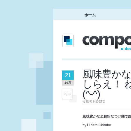
ホーム
風味豊か
21
しらえ！ 
10月
(^-^)
2014
投稿者
HIDETO
風味豊かな全粒粉なつけ麺で腹ご
by Hideto Ohkubo