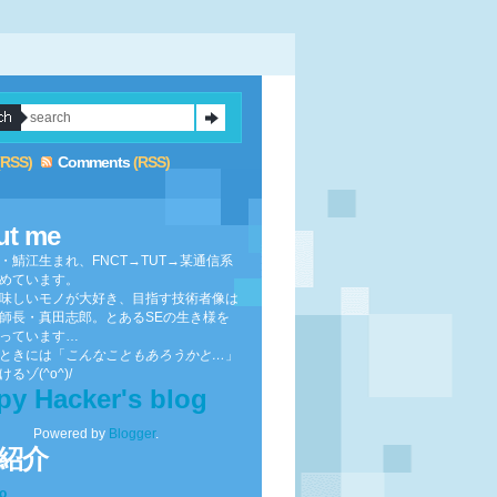
(RSS)
Comments
(RSS)
ut me
・鯖江生まれ、FNCT→TUT→某通信系
めています。
味しいモノが大好き、目指す技術者像は
師長・真田志郎。とあるSEの生き様を
っています…
ときには「
こんなこともあろうかと…
」
るゾ(^o^)/
py Hacker's blog
Powered by
Blogger
.
紹介
to