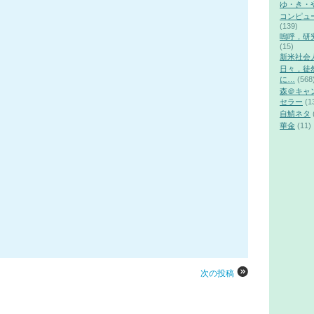
ゆ・き・
コンピュ
(139)
嗚呼，研
(15)
新米社会
日々，徒
に…
(568
森＠キャ
セラー
(1
自鯖ネタ
華金
(11)
次の投稿