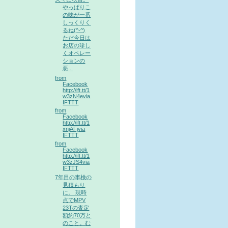
やっぱりこ
の味が一番
しっくりく
るね(^-^)
ただ今日は
お店の珍し
くオペレー
ションの
悪...
from
Facebook
http://ift.tt/1
w3zN4evia
IFTTT
from
Facebook
http://ift.tt/1
xnjAFjvia
IFTTT
from
Facebook
http://ift.tt/1
w3zJS4via
IFTTT
7年目の車検の
見積もり
に。 現時
点でMPV
23Tの査定
額約70万と
のこと。む