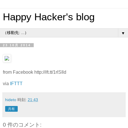
Happy Hacker's blog
▼
23 10月 2014
from Facebook http://ift.tt/1rlSIld
via
IFTTT
hideto
時刻:
21:43
共有
0 件のコメント: